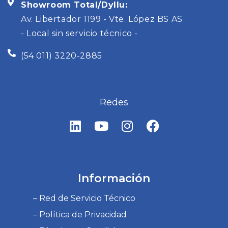
Showroom Total/Dyllu:
Av. Libertador 1199 - Vte. López BS AS
- Local sin servicio técnico -
(54 011) 3220-2885
Redes
L
Y
I
F
i
o
n
a
n
u
s
c
k
t
t
e
e
u
a
b
d
b
g
o
Información
i
e
r
o
– Red de Servicio Técnico
n
a
k
m
– Política de Privacidad